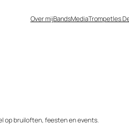
Over mij
Bands
Media
Trompetles D
 op bruiloften, feesten en events.