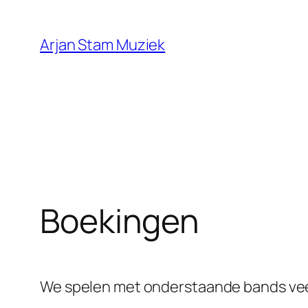
Ga
naar
Arjan Stam Muziek
de
inhoud
Boekingen
We spelen met onderstaande bands veel