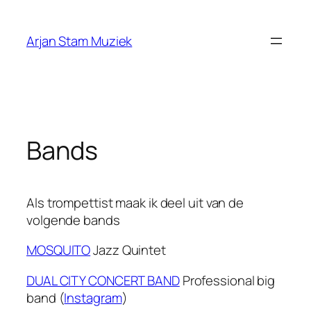
Ga
naar
Arjan Stam Muziek
de
inhoud
Bands
Als trompettist maak ik deel uit van de
volgende bands
MOSQUITO
Jazz Quintet
DUAL CITY CONCERT BAND
Professional big
band (
Instagram
)