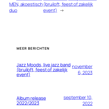
MEN, akoestisch
(bruiloft, feest of zakelijk
duo
event)
→
MEER BERICHTEN
Jazz Moods, live jazz band
november
(bruiloft, feest of zakelijk
6, 2023
event)
september 10,
Album release
2022/2023
2022