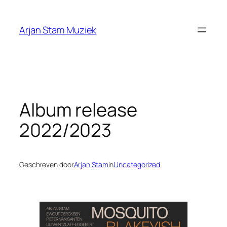
Ga
naar
Arjan Stam Muziek
de
inhoud
Album release
2022/2023
Geschreven door
Arjan Stam
in
Uncategorized